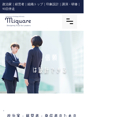
政治家｜経営者｜組織トップ｜印象設計｜講演・研修｜
90日伴走
​信頼
は設計できる
​政治家・経営者・発信者のための