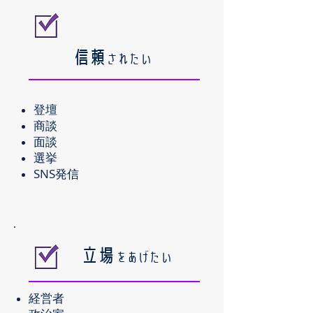
​信頼
されたい
登壇
商談
面談
選挙
SNS発信
​立場
をあげたい
経営者