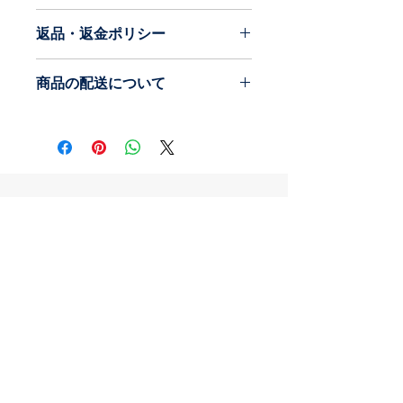
商品の詳細を入力してください。サイ
返品・返金ポリシー
ズ、素材、取扱説明に加え、商品の特
徴やおすすめのポイントなどを説明し
返品・返金ポリシーを入力してくださ
ましょう。
商品の配送について
い。顧客が商品に満足しなかった場合
や、不備があった場合に行う手続きの
配送地域、料金、所要時間、梱包な
手順などを説明しましょう。内容を明
ど、商品の配送に関する情報を入力し
確にすることで顧客からの信頼を獲得
てください。配送情報を明確にするこ
し、安心して商品を購入していただけ
とで顧客からの信頼を獲得し、安心し
ます。
て商品を購入していただけます。
Msquare MIZUKI Color&Image Office
〒244-0801
神奈川県横浜市戸塚区品濃町550-7
広進ビル3階