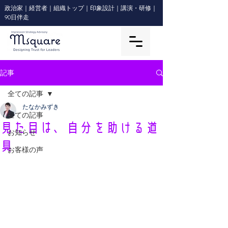
政治家｜経営者｜組織トップ｜印象設計｜講演・研修｜
90日伴走
記事
全ての記事
たなかみずき
全ての記事
見た目は、自分を助ける道
お知らせ
具
お客様の声