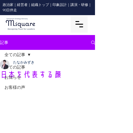
政治家｜経営者｜組織トップ｜印象設計｜講演・研修｜
90日伴走
記事
全ての記事
たなかみずき
全ての記事
日本を代表する顔
お知らせ
お客様の声