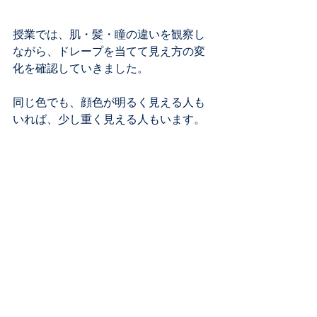
授業では、肌・髪・瞳の違いを観察し
ながら、ドレープを当てて見え方の変
化を確認していきました。
同じ色でも、顔色が明るく見える人も
いれば、少し重く見える人もいます。
やわらかく見える人もいれば、ぼんや
り見えてしまう人もいます。
その違いを、ただ「似合う」「似合わ
ない」で片づけず、なぜそう感じるの
かを言葉にしていく。
色は、感覚だけで選ぶものではなく、
印象を設計するための大切な情報で
す。
学生たちが、お互いの顔を見比べた