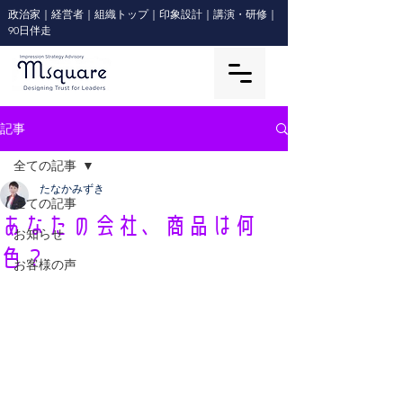
政治家｜経営者｜組織トップ｜印象設計｜講演・研修｜
90日伴走
記事
全ての記事
たなかみずき
全ての記事
あなたの会社、商品は何
お知らせ
色？
お客様の声