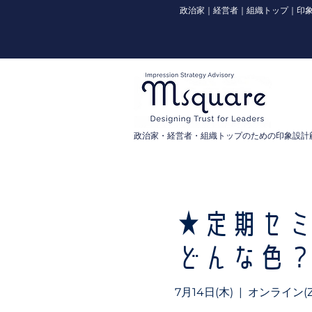
政治家｜経営者｜組織トップ｜印象
政治家・経営者・組織トップのための印象設計
★定期セ
どんな色
7月14日(木)
  |  
オンライン(Z