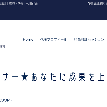
設計｜講演・研修｜90日伴走
印象設計顧問 
Home
代表プロフィール
印象設計セッション
顧問
ミナー★あなたに成果を上
？
OOM)