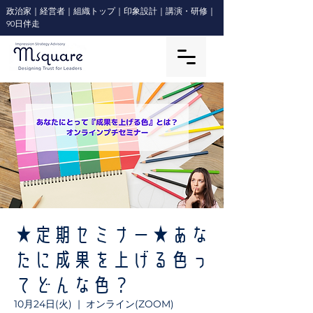
政治家｜経営者｜組織トップ｜印象設計｜講演・研修｜
90日伴走
★定期セミナー★あな
たに成果を上げる色っ
てどんな色？
10月24日(火)
  |  
オンライン(ZOOM)