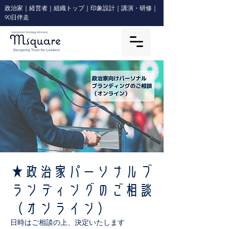
政治家｜経営者｜組織トップ｜印象設計｜講演・研修｜
90日伴走
★政治家パーソナルブ
ランディングのご相談
（オンライン）
日時はご相談の上、決定いたします