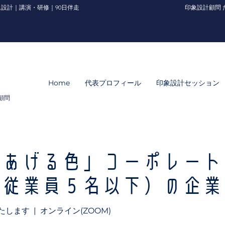
設計｜講演・研修｜90日伴走
印象設計顧問 
Home
代表プロフィール
印象設計セッション
顧問
をあげる色」コーポレート
（従業員５名以下）の企業
たします
  |  
オンライン(ZOOM)