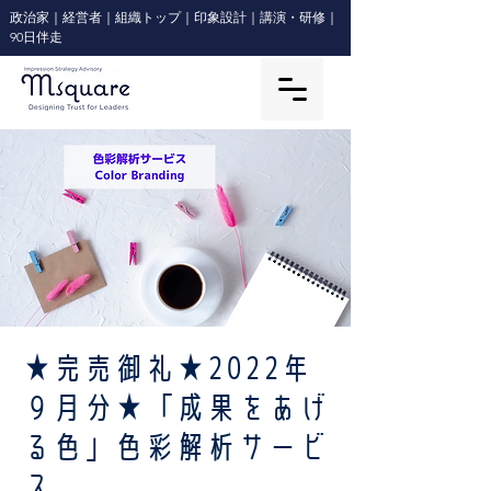
政治家｜経営者｜組織トップ｜印象設計｜講演・研修｜
90日伴走
★完売御礼★2022年
９月分★「成果をあげ
る色」色彩解析サービ
ス