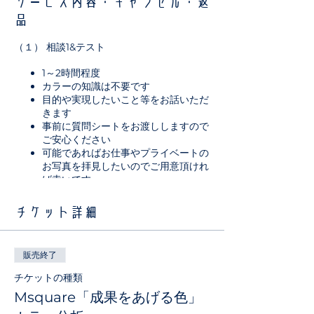
サービス内容・キャンセル・返
品
（１） 相談1&テスト
1～2時間程度
カラーの知識は不要です
目的や実現したいこと等をお話いただ
きます
事前に質問シートをお渡ししますので
ご安心ください
可能であればお仕事やプライベートの
お写真を拝見したいのでご用意頂けれ
ば幸いです
（２）相談２＆カラー分析
チケット詳細
写真や色見本等を明記した分析結果シ
ートを元にご説明します（成果を上げ
販売終了
る色や組み合わせの基礎をご紹介し、
相談しながらイメージを高めていきま
チケットの種類
す）
Msquare「成果をあげる色」
2時間程度のご相談となります