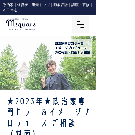
政治家｜経営者｜組織トップ｜印象設計｜講演・研修｜
90日伴走
★2023年★政治家専
門カラー＆イメージプ
ロデュース ご相談
（対面）