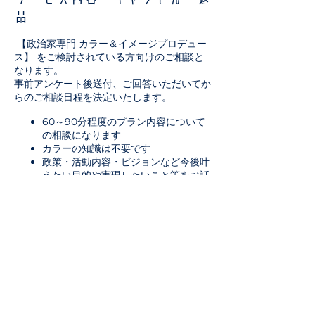
品
【政治家専門 カラー＆イメージプロデュー
ス】 をご検討されている方向けのご相談と
なります。
事前アンケート後送付、ご回答いただいてか
らのご相談日程を決定いたします。
60～90分程度のプラン内容について
の相談になります
カラーの知識は不要です
政策・活動内容・ビジョンなど今後叶
えたい目的や実現したいこと等をお話
いただきます
可能であればお仕事やプライベートの
お写真を拝見したいのでご用意頂けれ
ば幸いです
現状を把握した上で最適なプランをご
提案いたします。
★返品・キャンセルについて
・ご注文後のキャンセルはできません
・返品は承っておりません