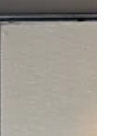
か」「この人に相談しても大丈夫そうか」
「この人に任せたいと思えるか」 こうした
判断は、言葉の前に始まっています。 今回
の講演では、営業を単なる「売る仕事」では
なく、お客様から信頼され、任される仕事と
して捉え、そのために必要な見た目と伝わり
方を整理しました。 講演内容 当日は、次の
ような内容で進行しました。 なぜ営業は
「見た目」で決まるのか 第一印象の現実 信
頼される人の共通点 信頼されに