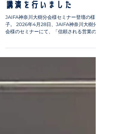
される営業の印象戦略」
講演を行いました
JAIFA神奈川大樹分会様セミナー登壇の様
子。 2026年4月28日、JAIFA神奈川大樹分
会様のセミナーにて、「信頼される営業の印
象戦略 〜『あなたにお任せしたい』と言わ
れる見た目と伝わり方〜」をテーマに講演を
行いました。 本講演では、保険営業に携わ
る皆さまを対象に、第一印象・姿勢・表情・
声・装いを通して、お客様から信頼される営
業としての印象づくりを実践形式でお伝えし
ました。 営業は「売る仕事」ではなく「任
される仕事」 営業において、商品知識や提
案力はもちろん大切です。しかし、お客様は
商品説明を聞く前から、営業担当者の印象を
見ています。 「この人なら安心できそう